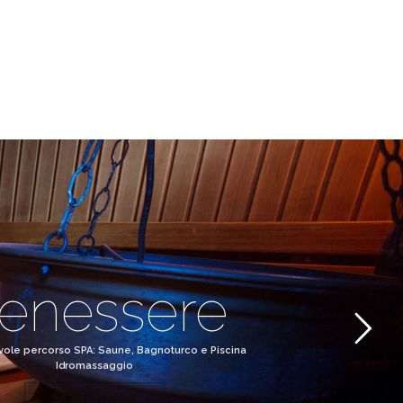
enessere
vole percorso SPA: Saune, Bagnoturco e Piscina
Idromassaggio
SCOPRI ORA