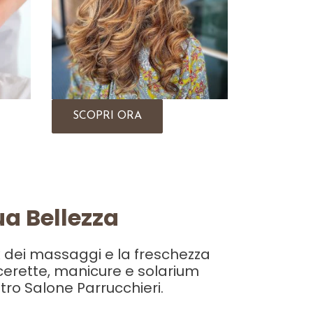
SCOPRI ORA
ua Bellezza
x dei massaggi e la freschezza
 cerette, manicure e solarium
stro Salone Parrucchieri.