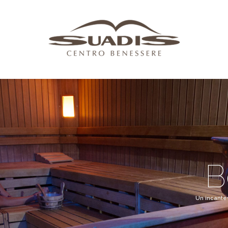
B
Un incante