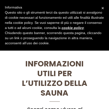
Informativa
×
Questo sito o gli strumenti terzi da questo utilizzati si avvalgono
di cookie necessari al funzionamento ed utili alle finalità illustrate
nella cookie policy. Se vuoi saperne di più o negare il consenso
a tutti o ad alcuni cookie, consulta la
cookie policy
.
INFORMAZIONI UTILI
Chiudendo questo banner, scorrendo questa pagina, cliccando
su un link o proseguendo la navigazione in altra maniera,
acconsenti all’uso dei cookie.
INFORMAZIONI
UTILI PER
L’UTILIZZO DELLA
SAUNA